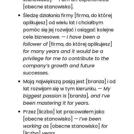
[obecne stanowisko]
.
Śledzę działania firmy [firma, do której
aplikujesz] od wielu lat i chciałbym
pomóc się jej rozwijać i osiągać kolejne
cele biznesowe. —
I have been a
follower of
[firma, do której aplikujesz]
for many years and it would be a
privilege for me to contribute to the
company’s growth and future
successes.
Moją największą pasją jest [branża] i od
lat rozwijam się w tym kierunku. —
My
biggest passion is
[branża]
, and I’ve
been mastering it for years.
Przez [liczba] lat pracowałem jako
[obecne stanowisko] —
I’ve been
working as
[obecne stanowisko]
for
[liczba]
years