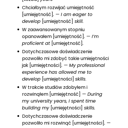
Chciałbym rozwijać umiejętność
[umiejętność]
. — I am eager to
develop
[umiejętność]
skill.
W zaawansowanym stopniu
opanowałem [umiejętność]
. — I’m
proficient at
[umiejętność]
.
Dotychczasowe doświadczenie
pozwoliło mi zdobyć takie umiejętności
jak [umiejętności]
. — My professional
experience has allowed me to
develop
[umiejętności]
skills
.
W trakcie studiów zdobyłem i
rozwinąłem [umiejętność]
— During
my university years, I spent time
building my
[umiejętności]
skills.
Dotychczasowe doświadczenie
pozwoliło mi rozwinąć [umiejętności]
. —