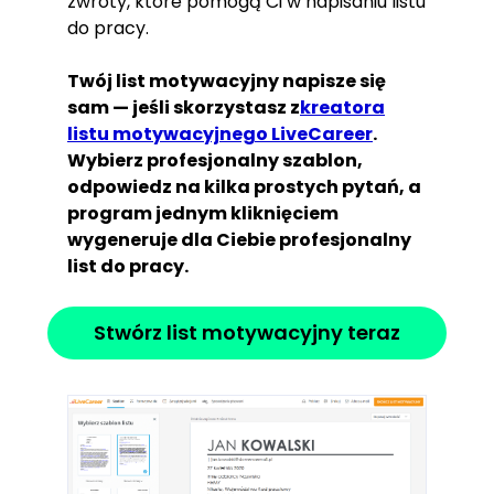
zwroty, które pomogą Ci w napisaniu listu
do pracy.
Twój list motywacyjny napisze się
sam — jeśli skorzystasz z
kreatora
listu motywacyjnego LiveCareer
.
Wybierz profesjonalny szablon,
odpowiedz na kilka prostych pytań, a
program jednym kliknięciem
wygeneruje dla Ciebie profesjonalny
list do pracy.
Stwórz list motywacyjny teraz