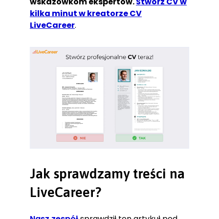
wskazówkom ekspertów.
Stwórz CV w
kilka minut w kreatorze CV
LiveCareer
.
Jak sprawdzamy treści na
LiveCareer?
Nasz zespół
sprawdził ten artykuł pod