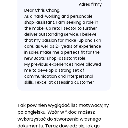
Adres firmy
Dear Chris Chang,
As a hard-working and personable
shop-assistant, I am seeking a role in
the make-up retail sector to further
deliver outstanding service. I believe
that my passion for make-up and skin
care, as well as 2+ years of experience
in sales make me a perfect fit for the
new Boots’ shop-assistant role.
My previous experiences have allowed
me to develop a strong set of
communication and interpersonal
skills. I excel at assessing customer
needs, offering product
recommendations and ensuring
professional customer service. In my
Tak powinien wyglądać list motywacyjny
previous role in Sephora I was awarded
po angielsku. Wzór w *.doc możesz
Seller of the Month three times in a
row (December 2019, January 2020,
wykorzystać do stworzenia własnego
February 2021).
dokumentu. Teraz dowiedz się, jak go