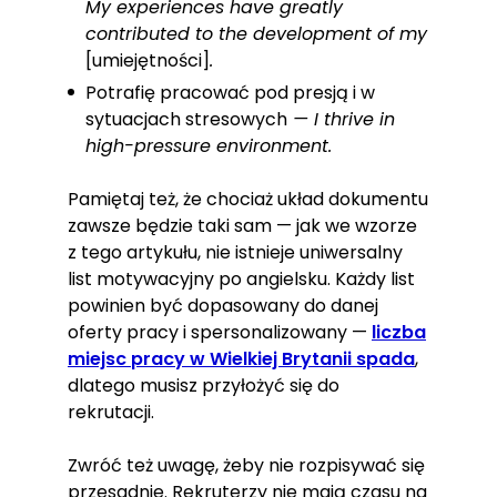
My experiences have greatly
contributed to the development of my
[umiejętności]
.
Potrafię pracować pod presją i w
sytuacjach stresowych
— I thrive in
high-pressure environment.
Pamiętaj też, że chociaż układ dokumentu
zawsze będzie taki sam — jak we wzorze
z tego artykułu, nie istnieje uniwersalny
list motywacyjny po angielsku. Każdy list
powinien być dopasowany do danej
oferty pracy i spersonalizowany —
liczba
miejsc pracy w Wielkiej Brytanii spada
,
dlatego musisz przyłożyć się do
rekrutacji.
Zwróć też uwagę, żeby nie rozpisywać się
przesadnie. Rekruterzy nie mają czasu na