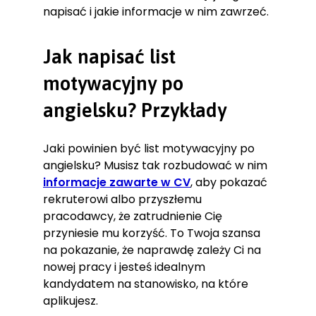
Currently, I am also a student of Pro
napisać i jakie informacje w nim zawrzeć.
Make-up Academy in London pursuing
my passion for make-up and
developing my skills. I was able to use
Jak napisać list
the skills in my everyday work giving
motywacyjny po
customers advice on make-up as well
as skin care. Thanks to that I was
angielsku? Przykłady
promoted to a make-up consultant
position.
I am impressed by Boots’ position as
Jaki powinien być list motywacyjny po
the most trusted pharmacy retail
angielsku? Musisz tak rozbudować w nim
chain in Great Britain and would be
informacje zawarte w CV
, aby pokazać
honoured to join your team to help
rekruterowi albo przyszłemu
with maintaining your excellent
reputation.
pracodawcy, że zatrudnienie Cię
Yours Sincerely,
przyniesie mu korzyść. To Twoja szansa
Mirosława Wieczorek
na pokazanie, że naprawdę zależy Ci na
nowej pracy i jesteś idealnym
kandydatem na stanowisko, na które
aplikujesz.