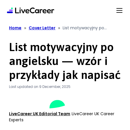
content
»
»
Home
Cover Letter
List motywacyjny po
angielsku — wzór i przykłady
jak napisać
List motywacyjny po
angielsku — wzór i
przykłady jak napisać
Last updated on 9 December, 2025
LiveCareer UK Editorial Team
LiveCareer UK Career
Experts