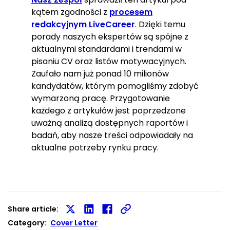
kątem zgodności z
procesem
redakcyjnym LiveCareer
. Dzięki temu
porady naszych ekspertów są spójne z
aktualnymi standardami i trendami w
pisaniu CV oraz listów motywacyjnych.
Zaufało nam już ponad 10 milionów
kandydatów, którym pomogliśmy zdobyć
wymarzoną pracę. Przygotowanie
każdego z artykułów jest poprzedzone
uważną analizą dostępnych raportów i
badań, aby nasze treści odpowiadały na
aktualne potrzeby rynku pracy.
Share article:
Share
Share
Share
Category:
Cover Letter
on
on
on