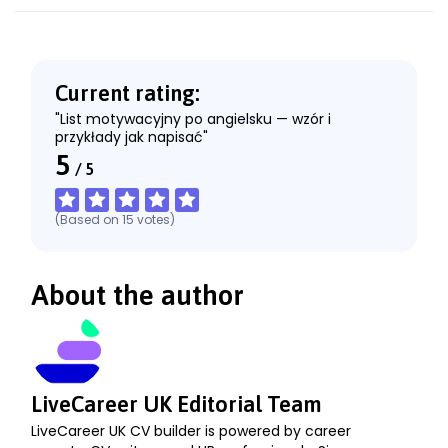
X
LinkedIn
Facebook
Current rating:
"List motywacyjny po angielsku — wzór i
przykłady jak napisać"
5
/
5
(Based on
15
votes
)
About the author
LiveCareer UK Editorial Team
LiveCareer UK CV builder is powered by career